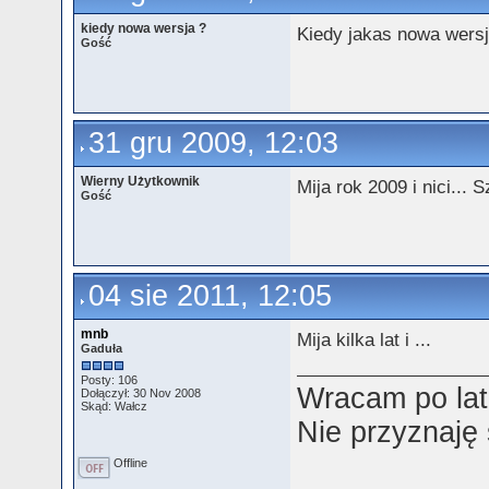
kiedy nowa wersja ?
Kiedy jakas nowa wersj
Gość
31 gru 2009, 12:03
Wierny Użytkownik
Mija rok 2009 i nici...
Gość
04 sie 2011, 12:05
mnb
Mija kilka lat i ...
Gaduła
Posty: 106
Wracam po lat
Dołączył: 30 Nov 2008
Skąd: Wałcz
Nie przyznaję
Offline