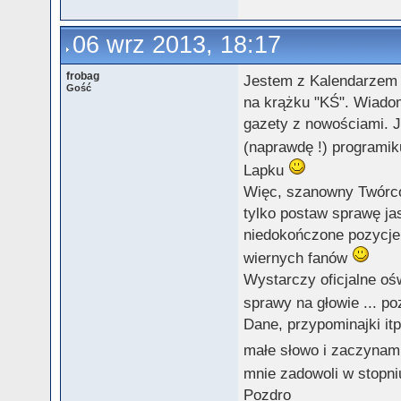
06 wrz 2013, 18:17
frobag
Jestem z Kalendarzem X
Gość
na krążku "KŚ". Wiadom
gazety z nowościami. Ja
(naprawdę !) programi
Lapku
Więc, szanowny Twórco, 
tylko postaw sprawę ja
niedokończone pozycje,
wiernych fanów
Wystarczy oficjalne ośw
sprawy na głowie ... po
Dane, przypominajki itp
małe słowo i zaczynam
mnie zadowoli w stopn
Pozdro