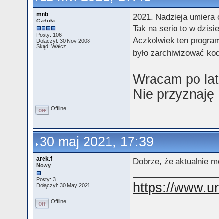
mnb
2021. Nadzieja umiera o
Gaduła
Tak na serio to w dzis
Posty: 106
Aczkolwiek ten program 
Dołączył: 30 Nov 2008
Skąd: Wałcz
było zarchiwizować kod
Wracam po lat
Nie przyznaję
Offline
30 maj 2021, 17:39
arek.f
Dobrze, że aktualnie m
Nowy
Posty: 3
https://www.ur
Dołączył: 30 May 2021
Offline