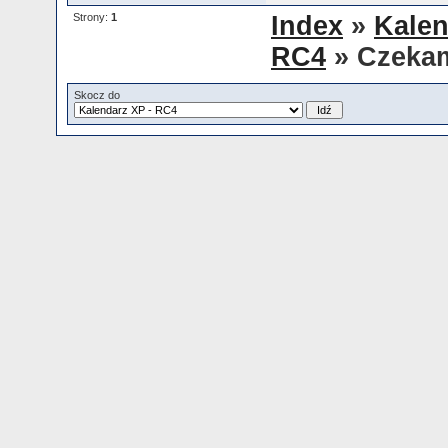
Strony:
1
Index
»
Kalen
RC4
» Czeka
Skocz do