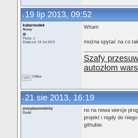
19 lip 2013, 09:52
kubarosolek
Witam
Nowy
Posty: 1
można spytać na co ta
Dołączył: 19 Jul 2013
Szafy przesuw
autozłom war
Offline
21 sie 2013, 16:19
pseudoanonimity
no na nowa wersje prog
Gość
projekt i nigdy do nie
githubie.