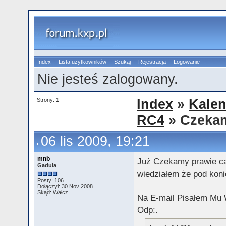
Index
Lista użytkowników
Szukaj
Rejestracja
Logowanie
Nie jesteś zalogowany.
Strony:
1
Index
»
Kalen
RC4
» Czeka
06 lis 2009, 19:21
mnb
Już Czekamy prawie ca
Gaduła
wiedziałem że pod koni
Posty: 106
Dołączył: 30 Nov 2008
Skąd: Wałcz
Na E-mail Pisałem Mu 
Odp:.