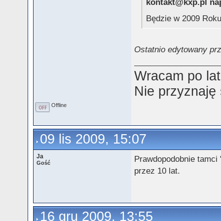
kontakt@kxp.pl nap
Będzie w 2009 Rok
Ostatnio edytowany prz
Wracam po lat
Nie przyznaję
Offline
09 lis 2009, 15:07
Ja
Prawdopodobnie tamci "
Gość
przez 10 lat.
16 gru 2009, 13:55