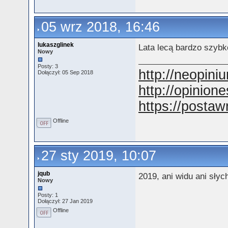
05 wrz 2018, 16:46
lukaszglinek
Lata lecą bardzo szybk
Nowy
Posty: 3
http://neopini
Dołączył: 05 Sep 2018
http://opinion
https://postaw
Offline
27 sty 2019, 10:07
jqub
2019, ani widu ani słyc
Nowy
Posty: 1
Dołączył: 27 Jan 2019
Offline