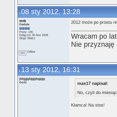
08 sty 2012, 13:28
mnb
2012 może po prostu nig
Gaduła
Posty: 106
Wracam po lat
Dołączył: 30 Nov 2008
Skąd: Wałcz
Nie przyznaję
Offline
13 sty 2012, 16:31
jhhjgjghjgjghgjgjg
Gość
max17 napisał:
No, czyli do miesi
Kłamca! Na stos!