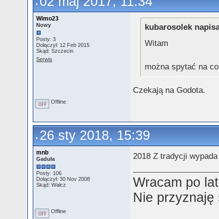
02 maj 2017, 11:34
Wimo23
Nowy
kubarosolek napisa
Posty: 3
Witam
Dołączył: 12 Feb 2015
Skąd: Szczecin
Serwis
można spytać na co
Czekają na Godota.
Offline
26 sty 2018, 15:39
mnb
2018 Z tradycji wypada
Gaduła
Posty: 106
Wracam po lat
Dołączył: 30 Nov 2008
Skąd: Wałcz
Nie przyznaję
Offline