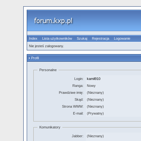
Index
Lista użytkowników
Szukaj
Rejestracja
Logowanie
Nie jesteś zalogowany.
Profil
Personalne
Login:
kamil910
Ranga:
Nowy
Prawdziwe imię:
(Nieznany)
Skąd:
(Nieznany)
Strona WWW:
(Nieznany)
E-mail:
(Prywatny)
Komunikatory
Jabber:
(Nieznany)