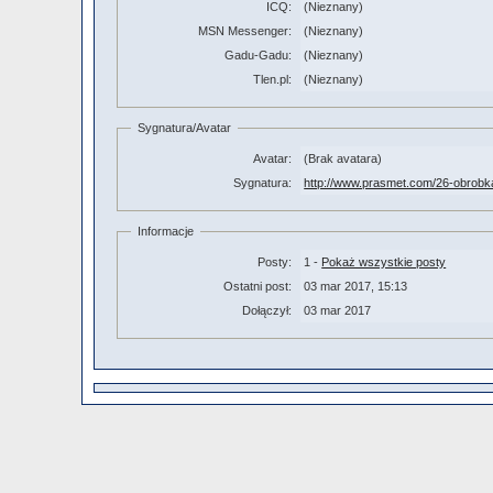
ICQ:
(Nieznany)
MSN Messenger:
(Nieznany)
Gadu-Gadu:
(Nieznany)
Tlen.pl:
(Nieznany)
Sygnatura/Avatar
Avatar:
(Brak avatara)
Sygnatura:
http://www.prasmet.com/26-obrobk
Informacje
Posty:
1 -
Pokaż wszystkie posty
Ostatni post:
03 mar 2017, 15:13
Dołączył:
03 mar 2017