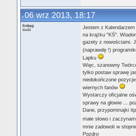
06 wrz 2013, 18:17
frobag
Jestem z Kalendarzem X
Gość
na krążku "KŚ". Wiadom
gazety z nowościami. Ja
(naprawdę !) programi
Lapku
Więc, szanowny Twórco, 
tylko postaw sprawę ja
niedokończone pozycje,
wiernych fanów
Wystarczy oficjalne ośw
sprawy na głowie ... po
Dane, przypominajki itp
małe słowo i zaczynam
mnie zadowoli w stopn
Pozdro