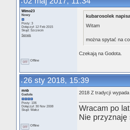
02 maj 2017, 11:34
Wimo23
Nowy
kubarosolek napisa
Posty: 3
Witam
Dołączył: 12 Feb 2015
Skąd: Szczecin
Serwis
można spytać na co
Czekają na Godota.
Offline
26 sty 2018, 15:39
mnb
2018 Z tradycji wypada
Gaduła
Posty: 106
Wracam po lat
Dołączył: 30 Nov 2008
Skąd: Wałcz
Nie przyznaję
Offline