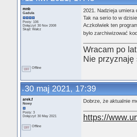
mnb
2021. Nadzieja umiera o
Gaduła
Tak na serio to w dzis
Posty: 106
Aczkolwiek ten program 
Dołączył: 30 Nov 2008
Skąd: Wałcz
było zarchiwizować kod
Wracam po lat
Nie przyznaję
Offline
30 maj 2021, 17:39
arek.f
Dobrze, że aktualnie m
Nowy
Posty: 3
https://www.ur
Dołączył: 30 May 2021
Offline