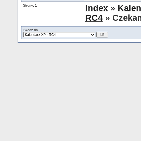
Strony:
1
Index
»
Kalen
RC4
» Czeka
Skocz do