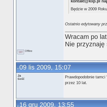
kontakt@kxp.pl nap
Będzie w 2009 Rok
Ostatnio edytowany prz
Wracam po lat
Nie przyznaję
Offline
09 lis 2009, 15:07
Ja
Prawdopodobnie tamci "
Gość
przez 10 lat.
16 gru 2009, 13:55