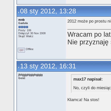
08 sty 2012, 13:28
mnb
2012 może po prostu nig
Gaduła
Posty: 106
Wracam po lat
Dołączył: 30 Nov 2008
Skąd: Wałcz
Nie przyznaję
Offline
13 sty 2012, 16:31
jhhjgjghjgjghgjgjg
Gość
max17 napisał:
No, czyli do miesi
Kłamca! Na stos!