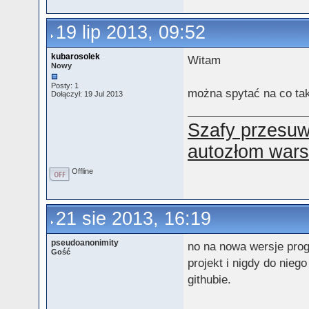
19 lip 2013, 09:52
kubarosolek
Witam
Nowy
Posty: 1
można spytać na co ta
Dołączył: 19 Jul 2013
Szafy przesuw
autozłom war
Offline
21 sie 2013, 16:19
pseudoanonimity
no na nowa wersje prog
Gość
projekt i nigdy do nie
githubie.