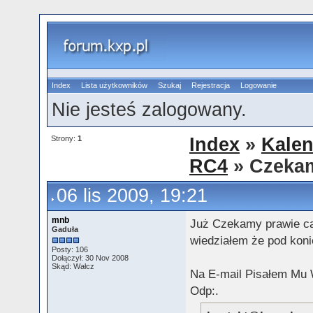
Index
Lista użytkowników
Szukaj
Rejestracja
Logowanie
Nie jesteś zalogowany.
Strony:
1
Index
»
Kalen
RC4
» Czeka
06 lis 2009, 19:21
mnb
Już Czekamy prawie ca
Gaduła
wiedziałem że pod koni
Posty: 106
Dołączył: 30 Nov 2008
Skąd: Wałcz
Na E-mail Pisałem Mu 
Odp:.