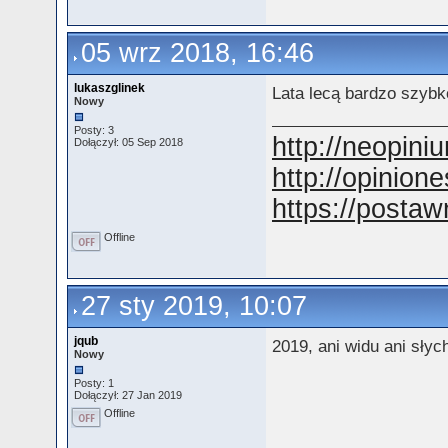
05 wrz 2018, 16:46
lukaszglinek
Lata lecą bardzo szybk
Nowy
Posty: 3
http://neopini
Dołączył: 05 Sep 2018
http://opinion
https://postaw
Offline
27 sty 2019, 10:07
jqub
2019, ani widu ani słyc
Nowy
Posty: 1
Dołączył: 27 Jan 2019
Offline