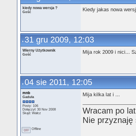
kiedy nowa wersja ?
Kiedy jakas nowa wersj
Gość
31 gru 2009, 12:03
Wierny Użytkownik
Mija rok 2009 i nici...
Gość
04 sie 2011, 12:05
mnb
Mija kilka lat i ...
Gaduła
Posty: 106
Wracam po lat
Dołączył: 30 Nov 2008
Skąd: Wałcz
Nie przyznaję
Offline