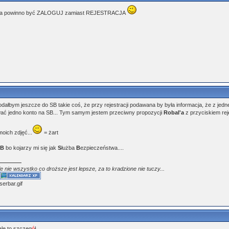
hyba powinno być ZALOGUJ zamiast REJESTRACJA
odałbym jeszcze do SB takie coś, że przy rejestracji podawana by była informacja, że z j
ać jedno konto na SB... Tym samym jestem przeciwny propozycji
Robal'a
z przyciskiem reje
moich zdjęć...
= żart
SB
bo kojarzy mi się jak
S
łużba
B
ezpieczeństwa....
le nie wszystko co droższe jest lepsze, za to kradzione nie tuczy...
e
ale to szczeg
ó
ł