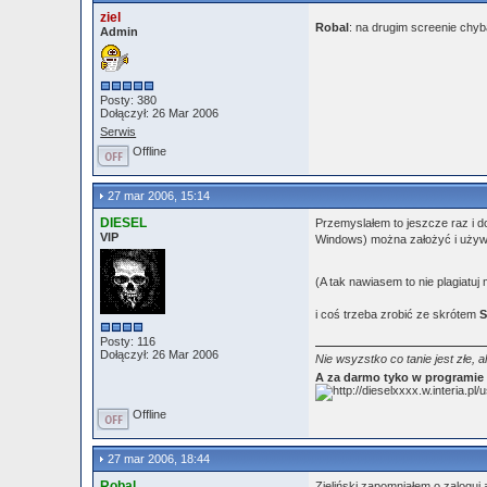
ziel
Robal
: na drugim screenie c
Admin
Posty: 380
Dołączył: 26 Mar 2006
Serwis
Offline
27 mar 2006, 15:14
DIESEL
Przemyslałem to jeszcze raz i d
VIP
Windows) można założyć i używ
(A tak nawiasem to nie plagiatuj 
i coś trzeba zrobić ze skrótem
Posty: 116
Dołączył: 26 Mar 2006
Nie wsyzstko co tanie jest złe, a
A za darmo tyko w programi
Offline
27 mar 2006, 18:44
Robal
Zieliński zapomniałem o zaloguj 