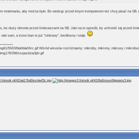
m mniemaniu, aby można było. Bo siedząc przed innym komputerem też chcę pisać na SB. Ale
 bo służy obronie przed śmieciarzami na SB. Jaki na to sposób, by uchronić się przed śmi
 taki sam, a trzeci ban to już "cinkowy", bezlitosny i stały.
Wśród wirusów rozróżniamy: mikroby, mikrony, mikrusy i mikrobus