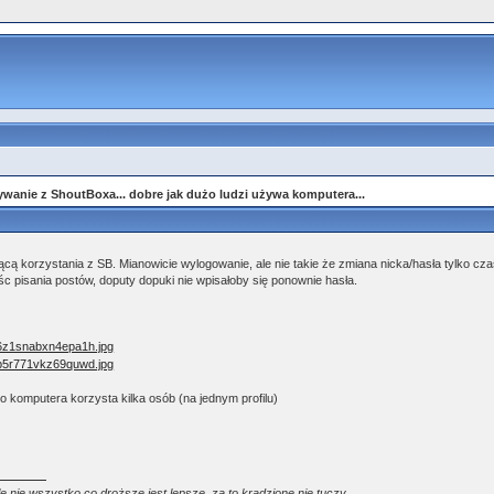
anie z ShoutBoxa... dobre jak dużo ludzi używa komputera...
 korzystania z SB. Mianowicie wylogowanie, ale nie takie że zmiana nicka/hasła tylko cza
 pisania postów, doputy dopuki nie wpisałoby się ponownie hasła.
 komputera korzysta kilka osób (na jednym profilu)
le nie wszystko co droższe jest lepsze, za to kradzione nie tuczy...