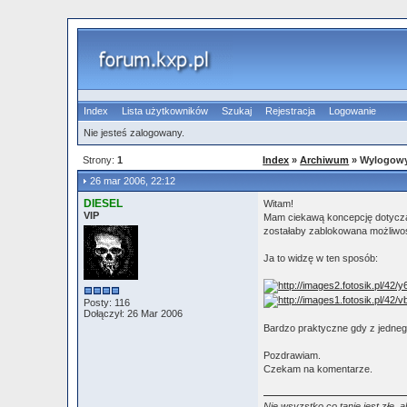
Index
Lista użytkowników
Szukaj
Rejestracja
Logowanie
Nie jesteś zalogowany.
Strony:
1
Index
»
Archiwum
» Wylogowyw
26 mar 2006, 22:12
DIESEL
Witam!
VIP
Mam ciekawą koncepcję dotyczącą
zostałaby zablokowana możliwośc
Ja to widzę w ten sposób:
Posty: 116
Dołączył: 26 Mar 2006
Bardzo praktyczne gdy z jednego
Pozdrawiam.
Czekam na komentarze.
Nie wsyzstko co tanie jest złe, a