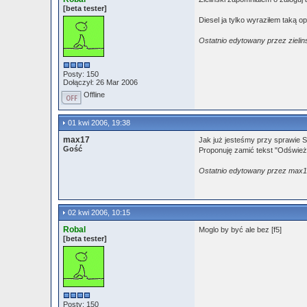
[beta tester]
Diesel ja tylko wyraziłem taką op
Ostatnio edytowany przez zielin
Posty: 150
Dołączył: 26 Mar 2006
Offline
01 kwi 2006, 19:38
max17
Jak już jesteśmy przy sprawie S
Gość
Proponuję zamić tekst "Odśwież
Ostatnio edytowany przez max17
02 kwi 2006, 10:15
Robal
Moglo by być ale bez [f5]
[beta tester]
Posty: 150