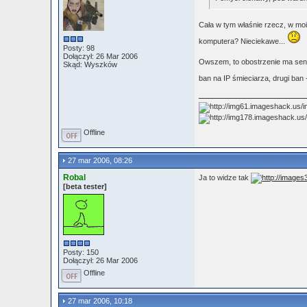
Cała w tym właśnie rzecz, w moi
komputera? Nieciekawe...
Posty: 98
Dołączył: 26 Mar 2006
Owszem, to obostrzenie ma sens,
Skąd: Wyszków
ban na IP śmieciarza, drugi ban -
Offline
27 mar 2006, 08:26
Robal
Ja to widze tak
[beta tester]
Posty: 150
Dołączył: 26 Mar 2006
Offline
27 mar 2006, 10:18