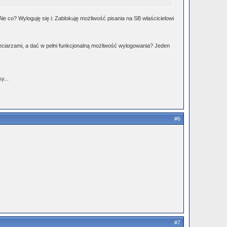
 co? Wyloguję się i: Zablokuję możliwość pisania na SB właścicielowi
eciarzami, a dać w pełni funkcjonalną możliwość wylogowania? Jeden
y...
#6
#7