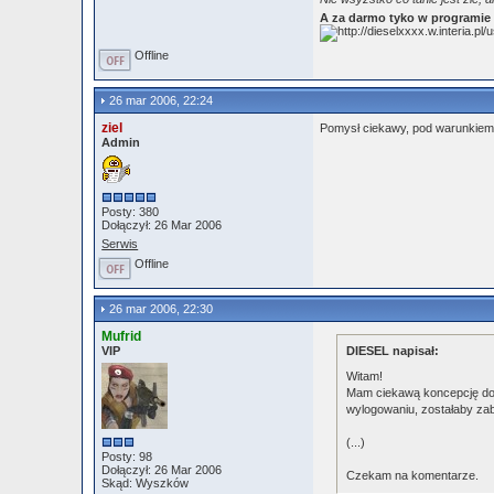
A za darmo tyko w programi
Offline
26 mar 2006, 22:24
ziel
Pomysł ciekawy, pod warunkiem,
Admin
Posty: 380
Dołączył: 26 Mar 2006
Serwis
Offline
26 mar 2006, 22:30
Mufrid
VIP
DIESEL napisał:
Witam!
Mam ciekawą koncepcję doty
wylogowaniu, zostałaby zab
(...)
Posty: 98
Dołączył: 26 Mar 2006
Czekam na komentarze.
Skąd: Wyszków