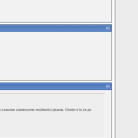
#2
#3
o czasowe zawieszenie możliwości pisania. Chodzi o to że po