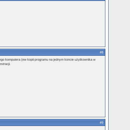
#8
ednego komputera (ew kopii programu na jednym koncie użytkownika w
stracji.
#9