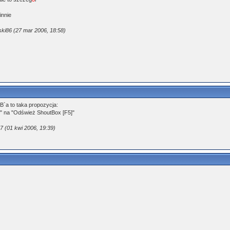
innie
ski86 (27 mar 2006, 18:58)
B`a to taka propozycja:
" na "Odśwież ShoutBox [F5]"
 (01 kwi 2006, 19:39)