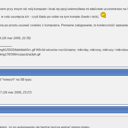
stem przy innym niż mój komputer i brak tej opcji uniemożliwia mi właściwie uczestnictwo n
 celu usunięcia ich - czyli śladu po sobie na tym kompie (hasło i nick).
inna po prostu usuwać cookies z komputera. Ponowne zalogowanie, to konieczność wpisania
d (26 mar 2006, 22:35)
Wśród wirusów rozróżniamy: mikroby, mikrony, mikrusy i mikrobus
od "nowych" na SB typu:
7 (26 mar 2006, 23:27)
kiem, że po wylogowaniu nie będzie można wpisać innego loginu