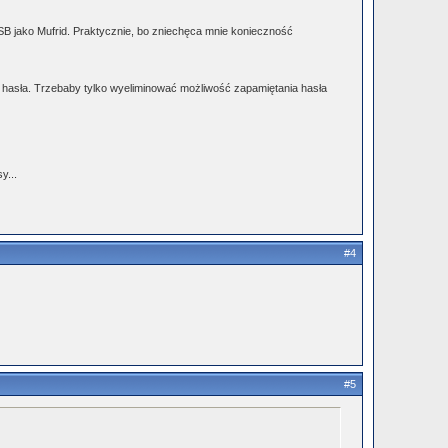
a SB jako Mufrid. Praktycznie, bo zniechęca mnie konieczność
 hasła. Trzebaby tylko wyeliminować możliwość zapamiętania hasła
y...
#4
#5