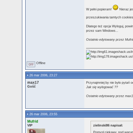
W pełni popieram!
Nieraz je
przeszukiwania tamtych cookies w
Dlatego też opcja Wyloguj, pow
przez sam Windows...
Ostatnio edytowany przez Mufri
Offline
26 mar 2006, 23:27
max17
Przynajmniej by nie było pytań 
Gość
Jak się wylogować ??
Ostatnio edytowany przez max1
26 mar 2006, 23:55
Mufrid
VIP
zielinski86 napisał:
Pomysł ciekawy, pod warun