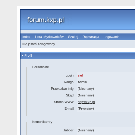
Index
Lista użytkowników
Szukaj
Rejestracja
Logowanie
Nie jesteś zalogowany.
Profil
Personalne
Login:
ziel
Ranga:
Admin
Prawdziwe imię:
(Nieznany)
Skąd:
(Nieznany)
Strona WWW:
http://kxp.pl
E-mail:
(Prywatny)
Komunikatory
Jabber:
(Nieznany)