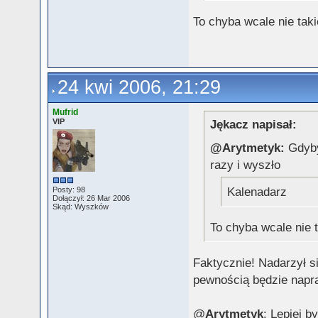
To chyba wcale nie taki
24 kwi 2006, 21:29
Mufrid
VIP
Jękacz napisał:
@Arytmetyk:
Gdybyś
razy i wyszło
Kalenadarz
Posty: 98
Dołączył: 26 Mar 2006
Skąd: Wyszków
To chyba wcale nie 
Faktycznie! Nadarzył s
pewnością będzie napra
@
Arytmetyk
: Lepiej b