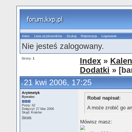
Index
Lista użytkowników
Szukaj
Rejestracja
Logowanie
Nie jesteś zalogowany.
Strony:
1
Index
»
Kalen
Dodatki
» [ba
21 kwi 2006, 17:25
Arytmetyk
Bywalec
Robal napisał:
Posty: 62
A może zrobić go 
Dołączył: 27 Mar 2006
Skąd: Kraków
Serwis
Mówisz masz: