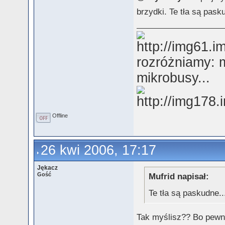
brzydki. Te tła są pask
rozróżniamy: m
mikrobusy...
Offline
26 kwi 2006, 17:17
Jękacz
Gość
Mufrid napisał:
Te tła są paskudne..
Tak myślisz?? Bo pewni