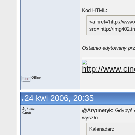
Kod HTML:
<a href='http://www.
src='http://img402.
Ostatnio edytowany prz
Offline
24 kwi 2006, 20:35
Jękacz
@Arytmetyk:
Gdybyś ci
Gość
wyszło
Kalenadarz