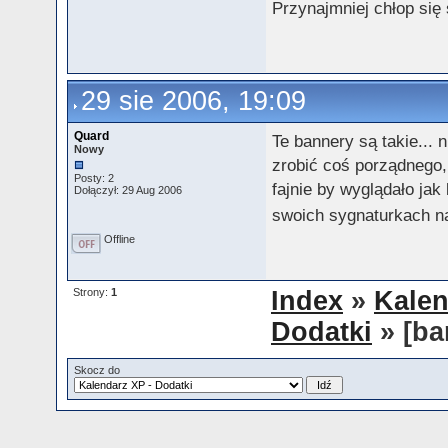
Przynajmniej chłop się s
29 sie 2006, 19:09
Quard
Te bannery są takie... 
Nowy
zrobić coś porządnego,
Posty: 2
fajnie by wyglądało ja
Dołączył: 29 Aug 2006
swoich sygnaturkach n
Offline
Strony:
1
Index
»
Kalen
Dodatki
» [ba
Skocz do