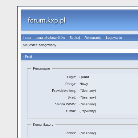
Index
Lista użytkowników
Szukaj
Rejestracja
Logowanie
Nie jesteś zalogowany.
Profil
Personalne
Login:
Quard
Ranga:
Nowy
Prawdziwe imię:
(Nieznany)
Skąd:
(Nieznany)
Strona WWW:
(Nieznany)
E-mail:
(Prywatny)
Komunikatory
Jabber:
(Nieznany)