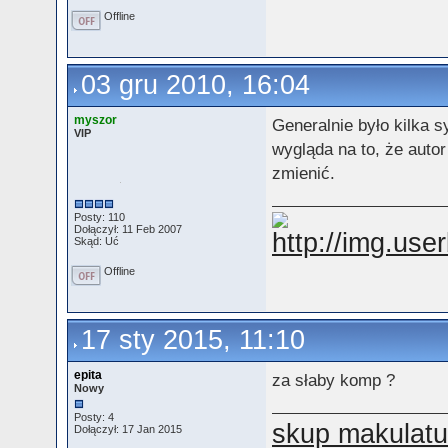
Offline
03 gru 2010, 16:04
myszor
Generalnie było kilka 
VIP
wygląda na to, że autor
zmienić.
Posty: 110
Dołączył: 11 Feb 2007
Skąd: Uć
Offline
17 sty 2015, 11:10
epita
za słaby komp ?
Nowy
Posty: 4
skup makulatu
Dołączył: 17 Jan 2015