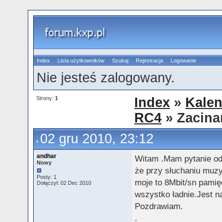
Index
Lista użytkowników
Szukaj
Rejestracja
Logowanie
Nie jesteś zalogowany.
Strony:
1
Index
»
Kalen
RC4
» Zacinan
02 gru 2010, 23:12
andhar
Witam .Mam pytanie od 
Nowy
że przy słuchaniu muzyk
Posty: 1
moje to 8Mbit/sn pamię
Dołączył: 02 Dec 2010
wszystko ładnie.Jest n
Pozdrawiam.
.