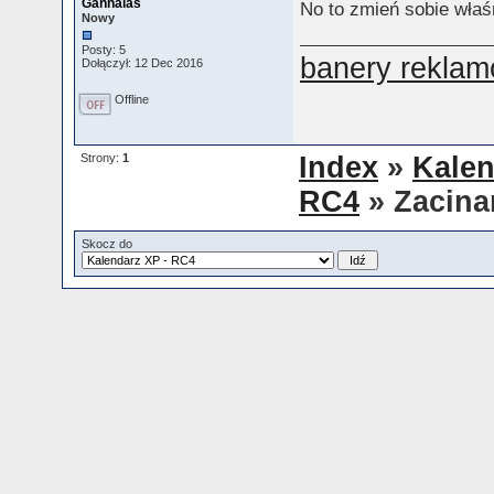
Ganhalas
No to zmień sobie właś
Nowy
Posty: 5
banery rekla
Dołączył: 12 Dec 2016
Offline
Strony:
1
Index
»
Kalen
RC4
» Zacinan
Skocz do