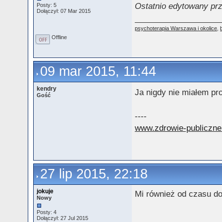
Ostatnio edytowany prz
Posty: 5
Dołączył: 07 Mar 2015
psychoterapia Warszawa i okolice
,
Offline
09 mar 2015, 11:44
kendry
Ja nigdy nie miałem p
Gość
----
www.zdrowie-publiczne
27 lip 2015, 22:18
jokuje
Mi również od czasu do
Nowy
Posty: 4
Dołączył: 27 Jul 2015