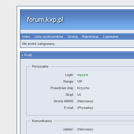
Index
Lista użytkowników
Szukaj
Rejestracja
Logowanie
Nie jesteś zalogowany.
Profil
Personalne
Login:
myszor
Ranga:
VIP
Prawdziwe imię:
Krzychu
Skąd:
Uć
Strona WWW:
(Nieznany)
E-mail:
(Prywatny)
Komunikatory
Jabber:
(Nieznany)