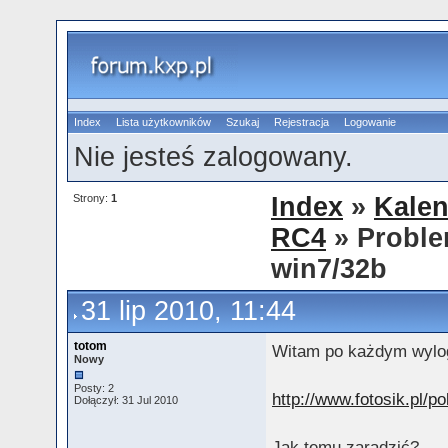
Index
Lista użytkowników
Szukaj
Rejestracja
Logowanie
Nie jesteś zalogowany.
Strony:
1
Index
»
Kalen
RC4
» Proble
win7/32b
31 lip 2010, 11:44
totom
Witam po każdym wylog
Nowy
Posty: 2
http://www.fotosik.pl/
Dołączył: 31 Jul 2010
Jak temu zaradzić?