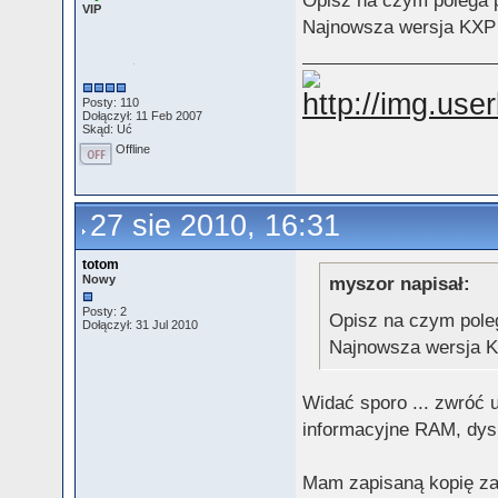
Opisz na czym polega pr
VIP
Najnowsza wersja KXP 
Posty: 110
Dołączył: 11 Feb 2007
Skąd: Uć
Offline
27 sie 2010, 16:31
totom
Nowy
myszor napisał:
Posty: 2
Opisz na czym polega
Dołączył: 31 Jul 2010
Najnowsza wersja K
Widać sporo ... zwróć 
informacyjne RAM, dysk
Mam zapisaną kopię z