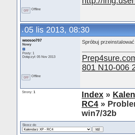
Offline
05 lis 2013, 08:30
woosoo707
Spróbuj przeinstalować
Nowy
Posty: 1
Prep4sure.com
Dołączył: 05 Nov 2013
801 N10-006 
Offline
Strony:
1
Index
»
Kalen
RC4
» Proble
win7/32b
Skocz do