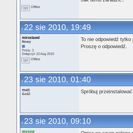
Offline
22 sie 2010, 19:49
miroslawd
To nie odpowiedź tylko
Nowy
Proszę o odpowiedź.
Posty: 2
Dołączył: 22 Aug 2010
Offline
23 sie 2010, 01:40
matt
Spróbuj przeinstalować
Gość
23 sie 2010, 09:10
myszor