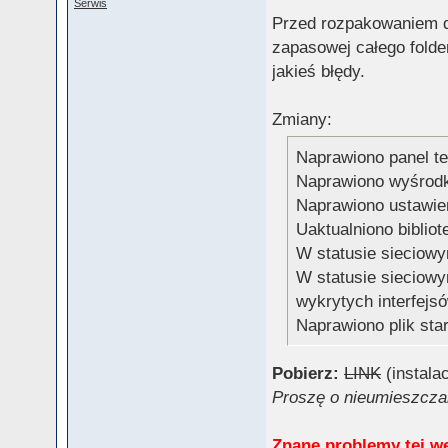
Serwis
Przed rozpakowaniem do
zapasowej całego folder
jakieś błędy.
Zmiany:
Naprawiono panel t
Naprawiono wyśrodk
Naprawiono ustawie
Uaktualniono bibliot
W statusie sieciowy
W statusie sieciow
wykrytych interfejs
Naprawiono plik star
Pobierz:
LINK
(instala
Proszę o nieumieszczan
Znane problemy tej we