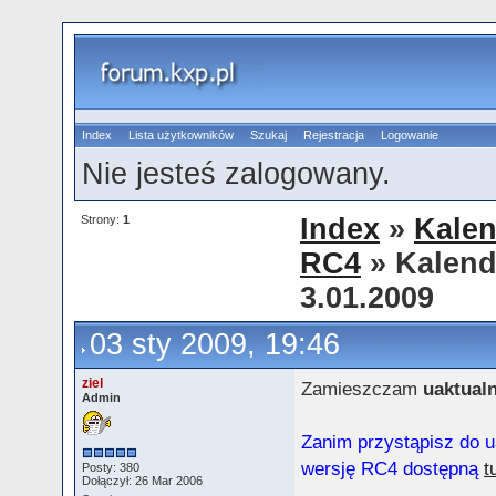
Index
Lista użytkowników
Szukaj
Rejestracja
Logowanie
Nie jesteś zalogowany.
Strony:
1
Index
»
Kalen
RC4
» Kalend
3.01.2009
03 sty 2009, 19:46
ziel
Zamieszczam
uaktualn
Admin
Zanim przystąpisz do u
wersję RC4 dostępną
t
Posty: 380
Dołączył: 26 Mar 2006