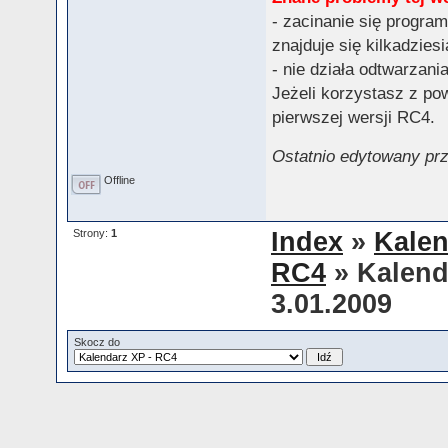
- zacinanie się progra
znajduje się kilkadzies
- nie działa odtwarzan
Jeżeli korzystasz z po
pierwszej wersji RC4.
Ostatnio edytowany prze
Offline
Strony:
1
Index
»
Kalen
RC4
» Kalend
3.01.2009
Skocz do