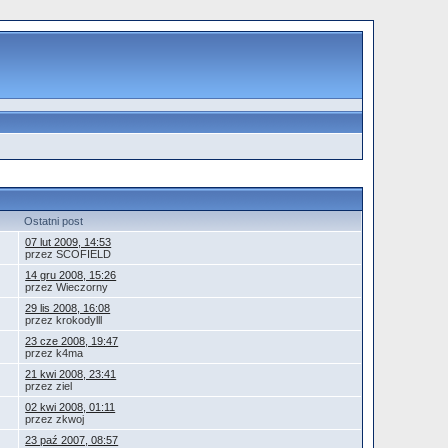
Ostatni post
07 lut 2009, 14:53
przez SCOFIELD
14 gru 2008, 15:26
przez Wieczorny
29 lis 2008, 16:08
przez krokodylll
23 cze 2008, 19:47
przez k4ma
21 kwi 2008, 23:41
przez ziel
02 kwi 2008, 01:11
przez zkwoj
23 paź 2007, 08:57