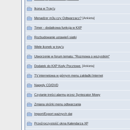
Ikona w Tray'u
Menadżer m3u czy Odtwarzacz?
[Ankieta]
Timer - dodatkowa funkcja w KXP
Rozbudowanie ustawień siatki
Wiele ikonek w tray'u
Utworzenie w forum tematu: "Rozmowa o wszystkim"
Dodatek do KXP Kody Pocztowe.
[Ankieta]
TV internetowa w górnym menu zakładki Internet
Napędy CD/DVD
Czytanie treści alarmu przez Syntezator Mowy
Zmiana skórki menu odtwarzania
Import/Export ważnych dat
Przeźroczystość okna Kalendarza XP