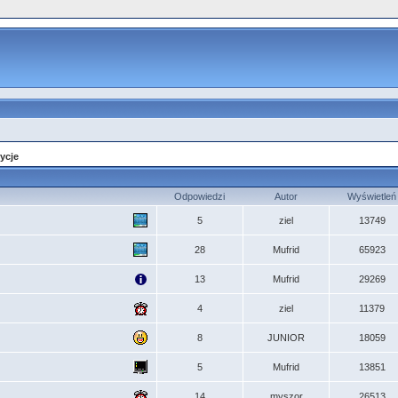
ycje
Odpowiedzi
Autor
Wyświetleń
5
ziel
13749
28
Mufrid
65923
13
Mufrid
29269
4
ziel
11379
8
JUNIOR
18059
5
Mufrid
13851
14
myszor
26513