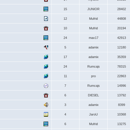
15
JUNIOR
28402
12
Mufrid
44808
10
Mufrid
20194
24
max17
42913
5
adamix
12180
17
adamix
35359
24
Rumcajs
78315
11
pro
22863
7
Rumcajs
14996
6
DIESEL
13792
3
adamix
8399
4
JaroU
10368
6
Mufrid
13275