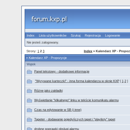
Index
Lista użytkowników
Szukaj
Rejestracja
Logowanie
Nie jesteś zalogowany.
Strony:
1
2
3
Index
» Kalendarz XP - Propoz
Kalendarz XP - Propozycje
Wątek
Panel tekstowy - dodatkowe informacje
"Wyrywane karteczki" - inna forma kalendarza w oknie KXP
[
1
2
]
Różne jako zakładki
Wyświetlanie "klikalnego" linku w tekście komunikatu alarmu
Czas na edytowanie w SB (i inne)
Tapeter - dodawanie pojedyńczych tapet i "playlisty" tapet
drobne poprawki obslugi alarmu