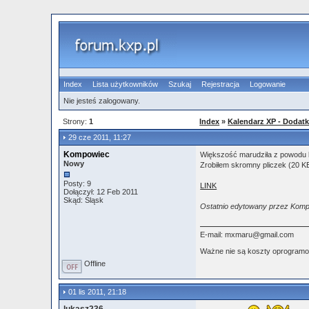
Index
Lista użytkowników
Szukaj
Rejestracja
Logowanie
Nie jesteś zalogowany.
Strony:
1
Index
»
Kalendarz XP - Dodatk
29 cze 2011, 11:27
Kompowiec
Większość marudziła z powodu br
Nowy
Zrobiłem skromny pliczek (20 KB
Posty: 9
LINK
Dołączył: 12 Feb 2011
Skąd: Śląsk
Ostatnio edytowany przez Kompo
E-mail: mxmaru@gmail.com
Ważne nie są koszty oprogramo
Offline
01 lis 2011, 21:18