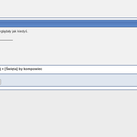
glądały jak kiedyś.
i
» [Święta] by kompowiec