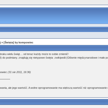
i
» [Święta] by kompowiec
aku wielu świąt.... od teraz każdy może to sobie zmienić!
) do podmiany. znajdują się nietypowe święta zwikipedii (Głównie międzynarodowe i mało popu
wiec (31 sie 2011, 16:36)
wania, ale jego wartość. A wolne oprogramowanie ma większą wartość niż oprogramowanie