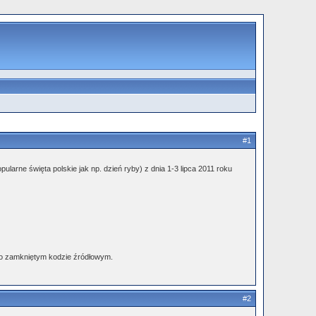
#1
larne święta polskie jak np. dzień ryby) z dnia 1-3 lipca 2011 roku
 o zamkniętym kodzie źródłowym.
#2