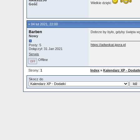
lukasz236
Wielkie dzięki
Gość
04 lut 2021, 22:00
Barben
Dobrze by było, gdyby święta wy
Nowy
https://adwokat.jgora.pl
Posty: 5
Dołączył: 31 Jan 2021
Serwis
Offline
Strony:
1
Index
»
Kalendarz XP - Dodatk
Skocz do