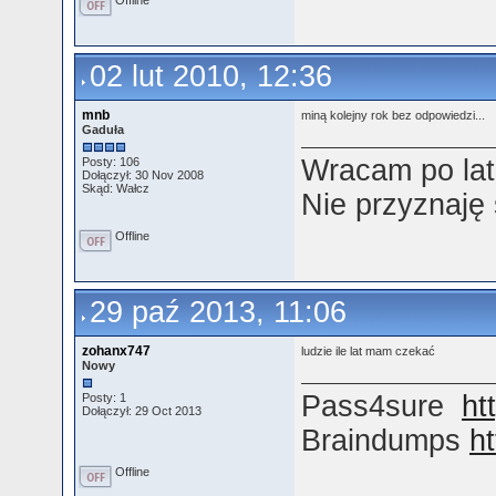
Offline
02 lut 2010, 12:36
mnb
miną kolejny rok bez odpowiedzi...
Gaduła
Wracam po lat
Posty: 106
Dołączył: 30 Nov 2008
Skąd: Wałcz
Nie przyznaję
Offline
29 paź 2013, 11:06
zohanx747
ludzie ile lat mam czekać
Nowy
Pass4sure
ht
Posty: 1
Dołączył: 29 Oct 2013
Braindumps
h
Offline