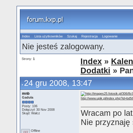
Index
Lista użytkowników
Szukaj
Rejestracja
Logowanie
Nie jesteś zalogowany.
Strony:
1
Index
»
Kalen
Dodatki
» Pan
24 gru 2008, 13:47
mnb
Gaduła
http://www.upik.pl/index.php?id=b
Posty: 106
Dołączył: 30 Nov 2008
Wracam po lat
Skąd: Wałcz
Nie przyznaję
Offline