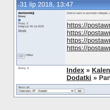
31 lip 2018, 13:47
damianolejj
Dobrze wam to wychodzi chłopaki, ob
Nowy
https://postaw
Posty: 3
Dołączył: 06 Jul 2018
Serwis
https://postaw
https://postawn
https://postawn
Offline
Strony:
1
Index
»
Kalen
Dodatki
» Pan
Skocz do