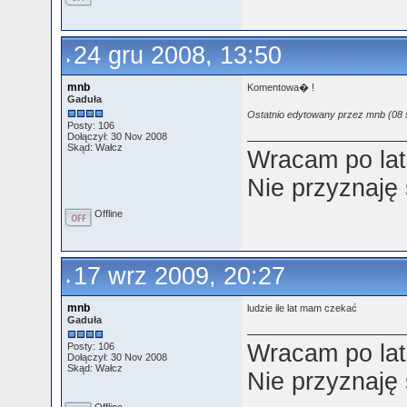
24 gru 2008, 13:50
mnb
Komentowa� !
Gaduła
Ostatnio edytowany przez mnb (08 s
Posty: 106
Dołączył: 30 Nov 2008
Skąd: Wałcz
Wracam po lat
Nie przyznaję
Offline
17 wrz 2009, 20:27
mnb
ludzie ile lat mam czekać
Gaduła
Wracam po lat
Posty: 106
Dołączył: 30 Nov 2008
Skąd: Wałcz
Nie przyznaję