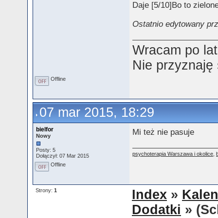
Daje [5/10]Bo to zielon
Ostatnio edytowany prz
Wracam po lat
Nie przyznaję
Offline
07 mar 2015, 18:29
bielfor
Mi też nie pasuje
Nowy
Posty: 5
psychoterapia Warszawa i okolice
,
Dołączył: 07 Mar 2015
Offline
Strony:
1
Index
»
Kalen
Dodatki
» (Sc