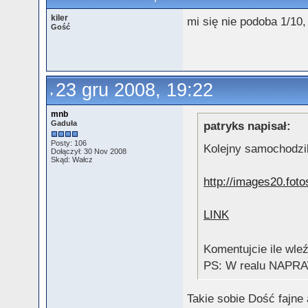
kiler
mi się nie podoba 1/10
Gość
23 gru 2008, 19:22
mnb
Gaduła
patryks napisał:
Posty: 106
Kolejny samochodzik
Dołączył: 30 Nov 2008
Skąd: Wałcz
http://images20.foto
LINK
Komentujcie ile wle
PS: W realu NAPRAW
Takie sobie Dość fajne a