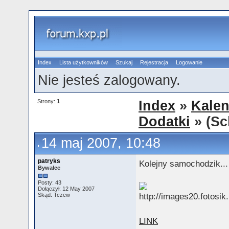
Index
Lista użytkowników
Szukaj
Rejestracja
Logowanie
Nie jesteś zalogowany.
Strony:
1
Index
»
Kalen
Dodatki
» (Sc
14 maj 2007, 10:48
patryks
Kolejny samochodzik...
Bywalec
Posty: 43
Dołączył: 12 May 2007
Skąd: Tczew
LINK