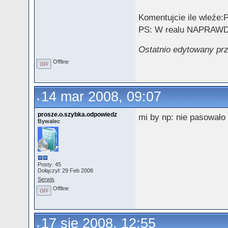
Komentujcie ile wleźe:
PS: W realu NAPRAWDE 
Ostatnio edytowany prz
Offline
14 mar 2008, 09:07
prosze.o.szybka.odpowiedz
mi by np: nie pasowało
Bywalec
Posty: 45
Dołączył: 29 Feb 2008
Serwis
Offline
17 sie 2008, 12:55