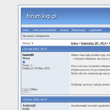
Index
Lista użytkowników
Szukaj
Rejestracja
Logowanie
Nie jesteś zalogowany.
Strony:
1
Index
»
Kalendarz XP - RC4
» 
04 maj 2010, 18:10
hume80
Witam mam taki problem gdy ch
Nowy
<<System Windows nie może uzys
Posty: 1
Pisze od razu że jestem zalogow
Dołączył: 04 May 2010
Dodam jeszcze że po nowej inst
Może nikt nie zainteresuje się 
Dziękuję i proszę o jakąś pomoc
Offline
02 wrz 2010, 00:37
AndrzejG
A próbowałeś w trybie zgodnośc
Gość