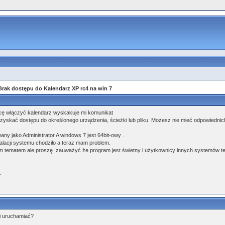
Brak dostępu do Kalendarz XP rc4 na win 7
cę włączyć kalendarz wyskakuje mi komunikat
kać dostępu do określonego urządzenia, ścieżki lub pliku. Możesz nie mieć odpowiednic
any jako Administrator A windows 7 jest 64bit-owy .
alacji systemu chodziło a teraz mam problem.
tym tematem ale proszę zauważyć że program jest świetny i użytkownicy innych systemów te
.
i uruchamiać?