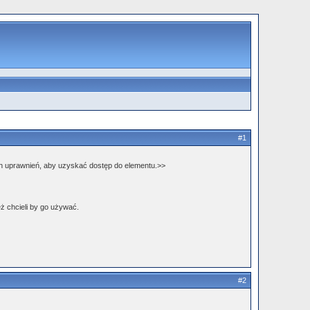
#1
h uprawnień, aby uzyskać dostęp do elementu.>>
ż chcieli by go używać.
#2