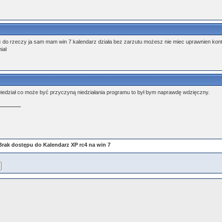
 do rzeczy ja sam mam win 7 kalendarz działa bez zarzutu możesz nie miec uprawnien konto 
iał
 wiedział co może być przyczyną niedziałania programu to był bym naprawdę wdzięczny.
Brak dostępu do Kalendarz XP rc4 na win 7