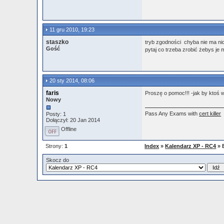
11 gru 2010, 19:23
staszko
tryb zgodności chyba nie ma nic
Gość
pytaj co trzeba zrobić żebys je m
20 sty 2014, 08:06
faris
Proszę o pomoc!!! -jak by ktoś
Nowy
Pass Any Exams with
cert killer
Posty: 1
Dołączył: 20 Jan 2014
Offline
Strony:
1
Index
»
Kalendarz XP - RC4
» 
Skocz do