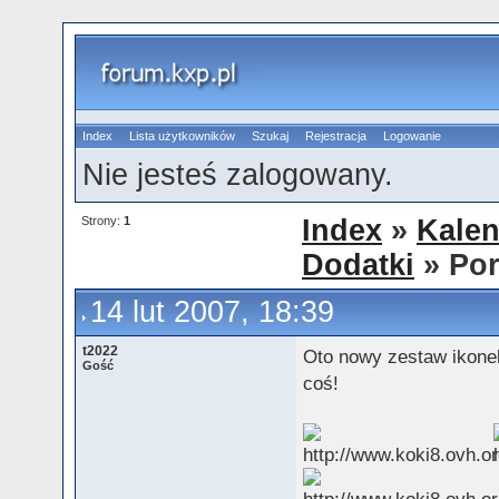
Index
Lista użytkowników
Szukaj
Rejestracja
Logowanie
Nie jesteś zalogowany.
Strony:
1
Index
»
Kalen
Dodatki
» Por
14 lut 2007, 18:39
t2022
Oto nowy zestaw ikonek
Gość
coś!