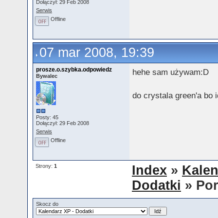
Dołączył: 29 Feb 2008
Serwis
Offline
07 mar 2008, 19:39
prosze.o.szybka.odpowiedz
hehe sam używam:D
Bywalec
do crystala green'a bo 
Posty: 45
Dołączył: 29 Feb 2008
Serwis
Offline
Strony:
1
Index
»
Kalen
Dodatki
» Por
Skocz do