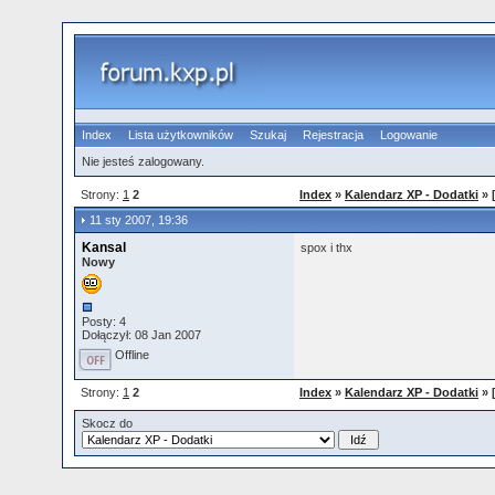
Index
Lista użytkowników
Szukaj
Rejestracja
Logowanie
Nie jesteś zalogowany.
Strony:
1
2
Index
»
Kalendarz XP - Dodatki
» 
11 sty 2007, 19:36
Kansal
spox i thx
Nowy
Posty: 4
Dołączył: 08 Jan 2007
Offline
Strony:
1
2
Index
»
Kalendarz XP - Dodatki
» 
Skocz do