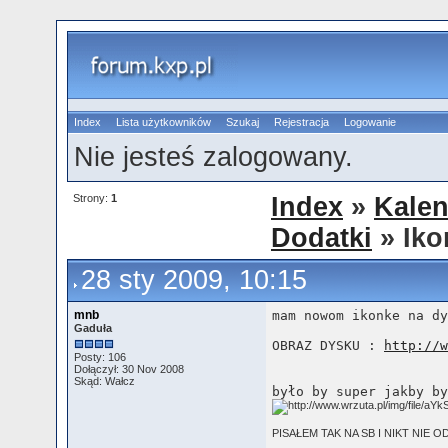
Index
Lista użytkowników
Szukaj
Rejestracja
Logowanie
Nie jesteś zalogowany.
Strony:
1
Index
»
Kalen
Dodatki
» Iko
28 sty 2009, 10:15
mnb
mam nowom ikonke na dy
Gaduła
OBRAZ DYSKU : 
http://w
Posty: 106
Dołączył: 30 Nov 2008
Skąd: Wałcz
było by super jakby by
PISAŁEM TAK NA SB I NIKT NIE 