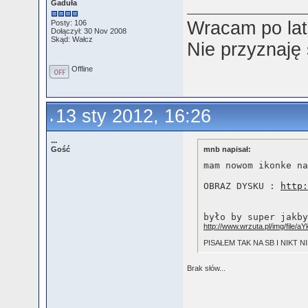
Gaduła
Wracam po lat
Posty: 106
Dołączył: 30 Nov 2008
Skąd: Wałcz
Nie przyznaję
Offline
13 sty 2012, 16:26
...
Gość
mnb napisał:
mam nowom ikonke na
OBRAZ DYSKU : 
http:
było by super jakby
http://www.wrzuta.pl/img/file/a
PISAŁEM TAK NA SB I NIKT 
Brak słów...