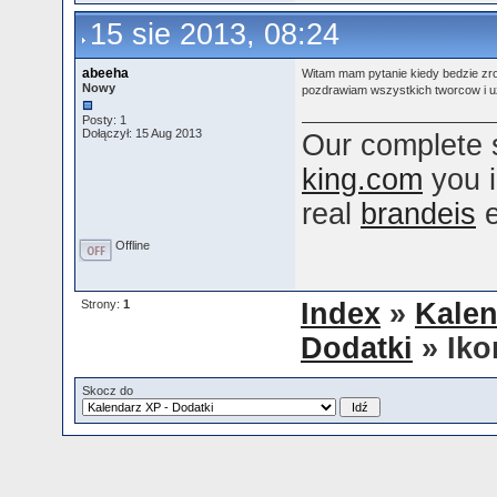
15 sie 2013, 08:24
abeeha
Witam mam pytanie kiedy bedzie zrob
Nowy
pozdrawiam wszystkich tworcow i 
Posty: 1
Dołączył: 15 Aug 2013
Our complete 
king.com
you i
real
brandeis
Offline
Strony:
1
Index
»
Kalen
Dodatki
» Iko
Skocz do