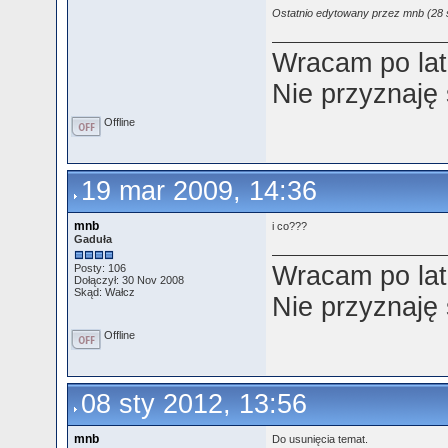
Ostatnio edytowany przez mnb (28 s
Wracam po lat
Nie przyznaję
Offline
19 mar 2009, 14:36
mnb
i co???
Gaduła
Wracam po lat
Posty: 106
Dołączył: 30 Nov 2008
Skąd: Wałcz
Nie przyznaję
Offline
08 sty 2012, 13:56
mnb
Do usunięcia temat.