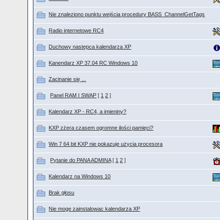
Nie znaleziono punktu wejścia procedury BASS_ChannelGetTags
Radio internetowe RC4
Duchowy następca kalendarza XP
Kanendarz XP 37.04 RC Windows 10
Zacinanie się ...
Panel RAM I SWAP
[
1
2
]
Kalendarz XP - RC4, a imieniny?
KXP zżera czasem ogromne ilości pamięci?
Win 7 64 bit KXP nie pokazuje użycia procesora
Pytanie do PANA ADMINA
[
1
2
]
Kalendarz na Windows 10
Brak głosu
Nie moge zainstalowac kalendarza XP