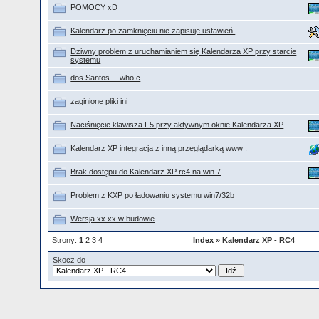
POMOCY xD
Kalendarz po zamknięciu nie zapisuje ustawień.
Dziwny problem z uruchamianiem się Kalendarza XP przy starcie
systemu
dos Santos -- who c
zaginione pliki ini
Naciśnięcie klawisza F5 przy aktywnym oknie Kalendarza XP
Kalendarz XP integracja z inną przeglądarką www .
Brak dostępu do Kalendarz XP rc4 na win 7
Problem z KXP po ładowaniu systemu win7/32b
Wersja xx.xx w budowie
Strony:
1
2
3
4
Index
» Kalendarz XP - RC4
Skocz do