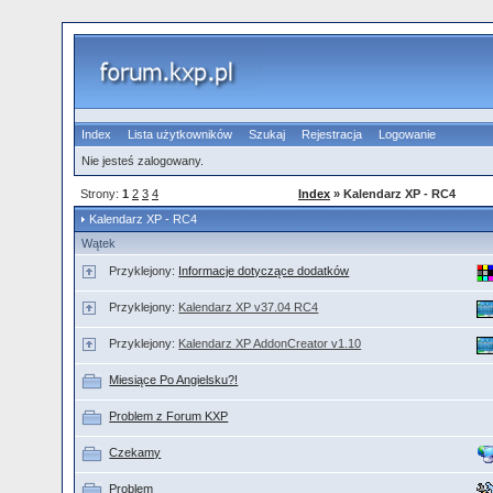
Index
Lista użytkowników
Szukaj
Rejestracja
Logowanie
Nie jesteś zalogowany.
Strony:
1
2
3
4
Index
» Kalendarz XP - RC4
Kalendarz XP - RC4
Wątek
Przyklejony:
Informacje dotyczące dodatków
Przyklejony:
Kalendarz XP v37.04 RC4
Przyklejony:
Kalendarz XP AddonCreator v1.10
Miesiące Po Angielsku?!
Problem z Forum KXP
Czekamy
Problem