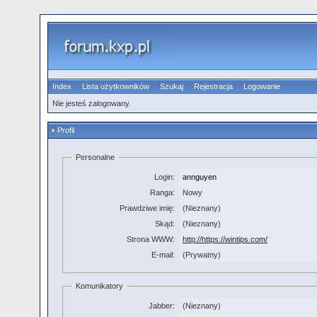
Index
Lista użytkowników
Szukaj
Rejestracja
Logowanie
Nie jesteś zalogowany.
Profil
Personalne
Login:
annguyen
Ranga:
Nowy
Prawdziwe imię:
(Nieznany)
Skąd:
(Nieznany)
Strona WWW:
http://https://wintips.com/
E-mail:
(Prywatny)
Komunikatory
Jabber:
(Nieznany)