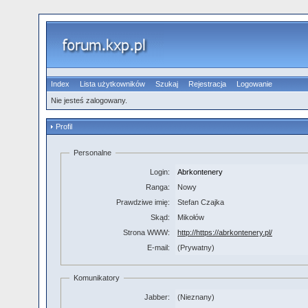
Index
Lista użytkowników
Szukaj
Rejestracja
Logowanie
Nie jesteś zalogowany.
Profil
Personalne
Login:
Abrkontenery
Ranga:
Nowy
Prawdziwe imię:
Stefan Czajka
Skąd:
Mikołów
Strona WWW:
http://https://abrkontenery.pl/
E-mail:
(Prywatny)
Komunikatory
Jabber:
(Nieznany)