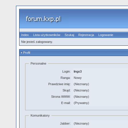
Index
Lista użytkowników
Szukaj
Rejestracja
Logowanie
Nie jesteś zalogowany.
Profil
Personalne
Login:
lingo3
Ranga:
Nowy
Prawdziwe imię:
(Nieznany)
Skąd:
(Nieznany)
Strona WWW:
(Nieznany)
E-mail:
(Prywatny)
Komunikatory
Jabber:
(Nieznany)