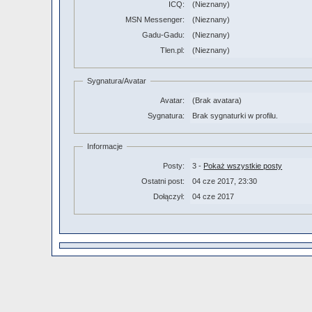
ICQ:
(Nieznany)
MSN Messenger:
(Nieznany)
Gadu-Gadu:
(Nieznany)
Tlen.pl:
(Nieznany)
Sygnatura/Avatar
Avatar:
(Brak avatara)
Sygnatura:
Brak sygnaturki w profilu.
Informacje
Posty:
3 -
Pokaż wszystkie posty
Ostatni post:
04 cze 2017, 23:30
Dołączył:
04 cze 2017