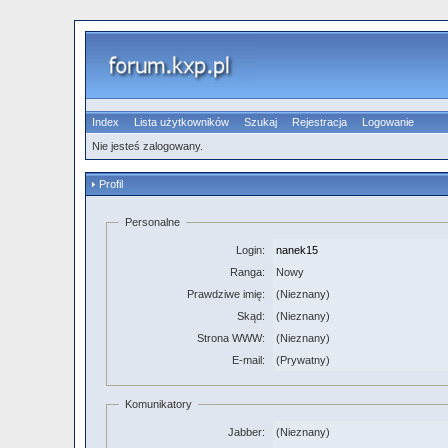
Index
Lista użytkowników
Szukaj
Rejestracja
Logowanie
Nie jesteś zalogowany.
Profil
Personalne
Login:
nanek15
Ranga:
Nowy
Prawdziwe imię:
(Nieznany)
Skąd:
(Nieznany)
Strona WWW:
(Nieznany)
E-mail:
(Prywatny)
Komunikatory
Jabber:
(Nieznany)