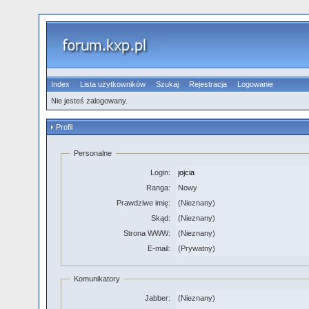
Index
Lista użytkowników
Szukaj
Rejestracja
Logowanie
Nie jesteś zalogowany.
Profil
Personalne
Login:
jojcia
Ranga:
Nowy
Prawdziwe imię:
(Nieznany)
Skąd:
(Nieznany)
Strona WWW:
(Nieznany)
E-mail:
(Prywatny)
Komunikatory
Jabber:
(Nieznany)