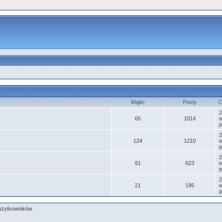
Wątki
Posty
O
2
65
1014
p
2
124
1210
p
2
91
623
p
2
21
195
p
żytkowników