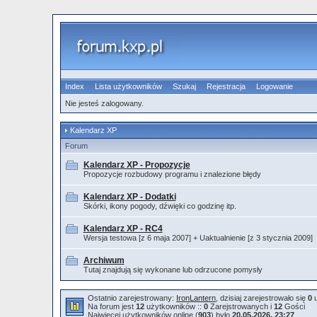
Index
Lista użytkowników
Szukaj
Rejestracja
Logowanie
Nie jesteś zalogowany.
Kalendarz XP
Forum
Kalendarz XP - Propozycje
Propozycje rozbudowy programu i znalezione błędy
Kalendarz XP - Dodatki
Skórki, ikony pogody, dźwięki co godzinę itp.
Kalendarz XP - RC4
Wersja testowa [z 6 maja 2007] + Uaktualnienie [z 3 stycznia 2009]
Archiwum
Tutaj znajdują się wykonane lub odrzucone pomysły
Ostatnio zarejestrowany:
IronLantern
, dzisiaj zarejestrowało się
0
u
Na forum jest
12
użytkowników ::
0
Zarejstrowanych i
12
Gości
Najwięcej użytkowników online (
903
) było
20.05.2026, 23:27