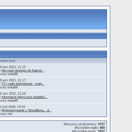
statni post
5 wrz 2021, 21:15
w
Nie mam dostępu do Kalend...
rzez enita88
5 wrz 2021, 21:17
w
TV i radio internetowe - mały...
rzez enita88
5 wrz 2021, 21:19
w
Informacje dotyczące dodatkó...
rzez enita88
1 kwi 2008, 23:34
w
Wylogowywanie z ShoutBoxa... d...
rzez ziel
Wszyscy użytkownicy:
3757
Wszystkie wątki:
480
Wszystkie posty:
3937